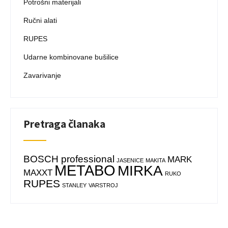
Potrošni materijali
Ručni alati
RUPES
Udarne kombinovane bušilice
Zavarivanje
Pretraga članaka
BOSCH professional
MARK
JASENICE
MAKITA
METABO
MIRKA
MAXXT
RUKO
RUPES
STANLEY
VARSTROJ