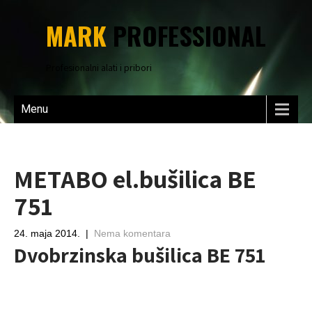
MARK
PROFESSIONAL
Profesionalni alati i pribori
Menu
METABO el.bušilica BE
751
24. maja 2014.
|
Nema komentara
Dvobrzinska bušilica BE 751