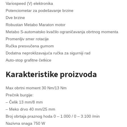
Variospeed (V) elektronika
Potenciometar za podešavanje brzine
Dve brzine
Robustan Metabo Maraton motor
Metabo S-аutomаtsko kvаčilo ogrаničаvаnjа obrtnog momentа
Promenljiv smer rotacije
Ručka presvučena gumom
Dodatna neproklizavajuća ručka za sigurniji rad
Auto-stop grafitne četkice
Karakteristike proizvoda
Max obrtni moment 30 Nm/13 Nm
Prečnik burgije:
– Čelik 13 mm/8 mm
– Meko drvo 40 mm/25 mm
Broj obrtaja praznog hoda 0 – 1.000 / 0 – 3.100 /min
Nazivna snaga 750 W