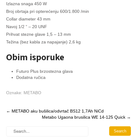
Izlazna snaga 450 W
Broj obrtaja pri opterećenju 600/1.800 /min
Collar diameter 43 mm
Navoj 1/2 “ – 20 UNF
Prihvat stezne glave 1,5 – 13 mm
Težina (bez kabla za napajanje) 2,6 kg
Obim isporuke
Futuro Plus brzostezna glava
Dodatna ručica
Oznake:
METABO
Post
←
METABO aku bušilica/odvrtač BS12 1,7Ah NiCd
Metabo Ugaona brusilica WE 14-125 Quick
→
navigation